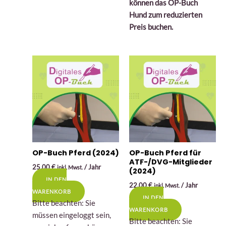
können das OP-Buch
Hund zum reduzierten
Preis buchen.
OP-Buch Pferd (2024)
OP-Buch Pferd für
ATF-/DVG-Mitglieder
25,00
€
/ Jahr
inkl. Mwst.
(2024)
IN DEN
22,00
€
/ Jahr
inkl. Mwst.
WARENKORB
IN DEN
Bitte beachten: Sie
WARENKORB
müssen eingeloggt sein,
Bitte beachten: Sie