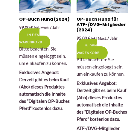
OP-Buch Hund (2024)
OP-Buch Hund für
ATF-/DVG-Mitglieder
99,00
€
/ Jahr
inkl. Mwst.
(2024)
IN DEN
95,00
€
/ Jahr
inkl. Mwst.
WARENKORB
IN DEN
Bitte beachten: Sie
WARENKORB
müssen eingeloggt sein,
Bitte beachten: Sie
um einkaufen zu können.
müssen eingeloggt sein,
Exklusives Angebot:
um einkaufen zu können.
Derzeit gibt es beim Kauf
Exklusives Angebot:
(Abo) dieses Produktes
Derzeit gibt es beim Kauf
automatisch die Inhalte
(Abo) dieses Produktes
des “Digitalen OP-Buches
automatisch die Inhalte
Pferd” kostenlos dazu.
des “Digitalen OP-Buches
Pferd” kostenlos dazu.
ATF-/DVG-Mitglieder