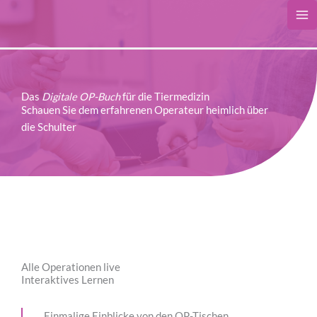
Zum
Inhalt
springen
Das
Digitale OP-Buch
für die Tiermedizin
Schauen Sie dem erfahrenen Operateur heimlich über
die Schulter
Alle Operationen live
Interaktives Lernen
Einmalige Einblicke von den OP-Tischen