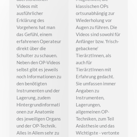
Videos mit
klassischen OPs
ausführlicher
ortsunabhängig zur
Erklärung des
Wiederholung vor
Vorgehens hat man
Augen zu führen. Die
das Gefühl, einem
Videos sind sowohl für
erfahrenen Operateur
Anfänger bzw. 'frisch-
direkt über die
gebackene'
Schulter zu schauen.
TierärztInnen, als
Neben den OP-Videos
auch für
selbst gibt es jeweils
TierärztInnen mit
noch Informationen zu
Erfahrung gedacht.
den benötigten
Sie umfassen immer
Instrumenten und der
Angaben zu
Lagerung, zudem
Instrumenten,
Hintergrundinformati
Lagerungen,
onen zur Anatomie
allgemeinen OP-
des jeweiligen Organs
Techniken, zum Teil
und der OP-Technik.
Anästhesie und das
Alles in Allem sehr zu
Wichtigste - vertonte