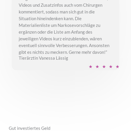
Videos und Zusatzinfos auch vom Chirurgen
kommentiert, sodass man sich gut in die
Situation hineindenken kann. Die
Materialienliste um Narkosevorschläge zu
ergänzen oder die Liste am Anfang des
jeweiligen Videos kurz einzublenden, wären
eventuell sinnvolle Verbesserungen. Ansonsten
gibt es nichts zu meckern. Gerne mehr davon!”
Tierärztin Vanessa Lässig
B
★
★
★
★
★
e
w
e
r
t
e
t
m
Gut investiertes Geld
i