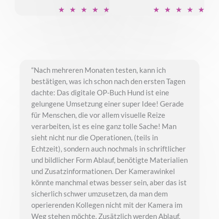
B
B
★
★
★
★
★
★
★
★
★
★
e
e
w
w
e
e
r
r
t
t
“Nach mehreren Monaten testen, kann ich
e
e
bestätigen, was ich schon nach den ersten Tagen
t
t
dachte: Das digitale OP-Buch Hund ist eine
m
m
gelungene Umsetzung einer super Idee! Gerade
i
i
für Menschen, die vor allem visuelle Reize
t
t
verarbeiten, ist es eine ganz tolle Sache! Man
5
5
sieht nicht nur die Operationen, (teils in
v
v
Echtzeit), sondern auch nochmals in schriftlicher
o
o
und bildlicher Form Ablauf, benötigte Materialien
und Zusatzinformationen. Der Kamerawinkel
n
n
könnte manchmal etwas besser sein, aber das ist
5
5
sicherlich schwer umzusetzen, da man dem
operierenden Kollegen nicht mit der Kamera im
Weg stehen möchte. Zusätzlich werden Ablauf,