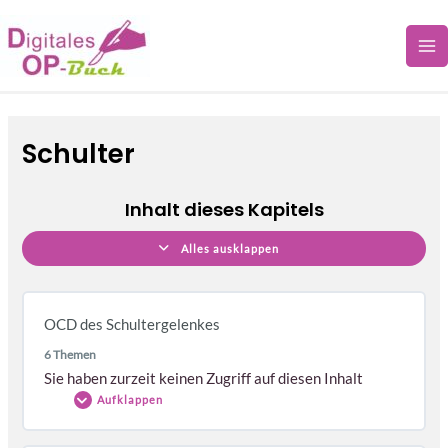
OCD
Bizepssehnen-
M.
Lektionen
Zum
des
Tendopathie
infraspinatus-
Schultergelenkes
Kontraktur
Inhalt
springen
Schulter
Inhalt dieses Kapitels
Alles ausklappen
OCD des Schultergelenkes
6 Themen
Sie haben zurzeit keinen Zugriff auf diesen Inhalt
Aufklappen