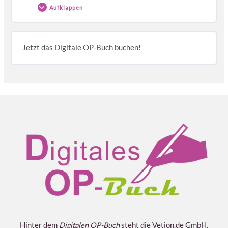
Aufklappen
Themen
Jetzt das Digitale OP-Buch buchen!
Abgeschlossen
0/4 Schritte
Video der Splenektomie
Instrumente
Lagerung
Vorgehen
Hinter dem
Digitalen OP-Buch
steht die Vetion.de GmbH,