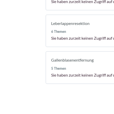
Sie haben zurzeit keinen Zugriff auf 
Themen
Leberlappenresektion
Abgeschlossen
0/4 Schritte
6 Themen
Video zur Truecut Biopsie
Sie haben zurzeit keinen Zugriff auf 
Instrumente
Lagerung
Themen
Vorgehen
Gallenblasenentfernung
Abgeschlossen
0/6 Schritte
5 Themen
Video der Leberlappenresektion
Sie haben zurzeit keinen Zugriff auf 
Video der Nahttechnik
Instrumente
Themen
Lagerung
Abgeschlossen
0/5 Schritte
Zugang
Vorgehen
Video der Gallenblasenentfernu