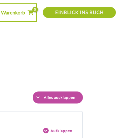
Lektionen
Truecut
Leberlappenresektion
Gallenblasenentfernung
Biopsie
Warenkorb
EINBLICK INS BUCH
Alles ausklappen
Aufklappen