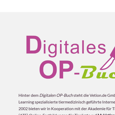
Instrumente
Lagerung
Zugang
Vorgehen
Hinter dem
Digitalen OP-Buch
steht die Vetion.de GmbH
Learning spezialisierte tiermedizinisch geführte Interne
2002 bieten wir in Kooperation mit der Akademie für Ti