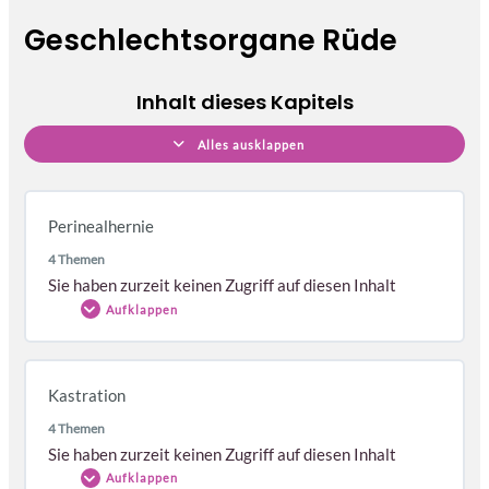
Geschlechtsorgane Rüde
Inhalt dieses Kapitels
Alles ausklappen
Perinealhernie
4 Themen
Sie haben zurzeit keinen Zugriff auf diesen Inhalt
Aufklappen
Themen
Kastration
Abgeschlossen
0/4 Schritte
4 Themen
Video zur OP der Perinealhernie
Sie haben zurzeit keinen Zugriff auf diesen Inhalt
Instrumente
Aufklappen