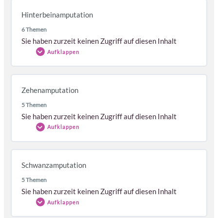
Themen
Hinterbeinamputation
Abgeschlossen
0/6 Schritte
6 Themen
Video einer Vorderbeinamputation
Sie haben zurzeit keinen Zugriff auf diesen Inhalt
OP-Hinweise und Highlights
Aufklappen
Instrumente
Lagerung und Vorbereitung
Themen
Zugang
Zehenamputation
Abgeschlossen
0/6 Schritte
Vorgehen
5 Themen
Video einer Hinterbeinamputation
Sie haben zurzeit keinen Zugriff auf diesen Inhalt
OP-Hinweise und Highlights
Aufklappen
Instrumente
Lagerung und Vorbereitung
Themen
Zugang
Schwanzamputation
Abgeschlossen
0/5 Schritte
Vorgehen
5 Themen
Video einer Zehenamputation
Sie haben zurzeit keinen Zugriff auf diesen Inhalt
OP-Hinweise und Highlights
Aufklappen
Instrumente