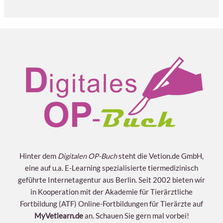
Lagerung und Vorbereitung
Themen
Vorgehen
Abgeschlossen
0/5 Schritte
Video einer Schwanzamputation
OP-Hinweise und Highlights
Instrumente
Lagerung und Vorbereitung
Vorgehen
Hinter dem
Digitalen OP-Buch
steht die Vetion.de GmbH,
eine auf u.a. E-Learning spezialisierte tiermedizinisch
geführte Internetagentur aus Berlin. Seit 2002 bieten wir
in Kooperation mit der Akademie für Tierärztliche
Fortbildung (ATF) Online-Fortbildungen für Tierärzte auf
MyVetlearn.de
an. Schauen Sie gern mal vorbei!