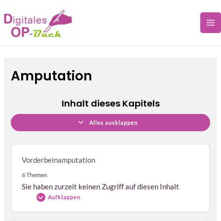
Vorderbeinamputation
Hinterbeinamputation
Zehenamputation
Schwanzamputation
Lektionen
Zum
Inhalt
springen
Amputation
Inhalt dieses Kapitels
Alles ausklappen
Vorderbeinamputation
6 Themen
Sie haben zurzeit keinen Zugriff auf diesen Inhalt
Aufklappen